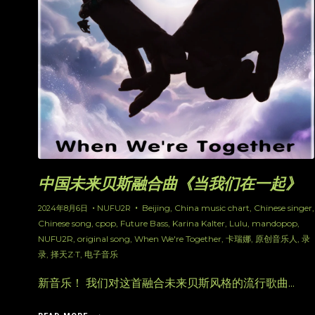
中国未来贝斯融合曲《当我们在一起》
Beijing
,
China music chart
,
Chinese singer
,
2024年8月6日
NUFU2R
Chinese song
,
cpop
,
Future Bass
,
Karina Kalter
,
Lulu
,
mandopop
,
NUFU2R
,
original song
,
When We're Together
,
卡瑞娜
,
原创音乐人
,
录
录
,
择天Z·T
,
电子音乐
新音乐！ 我们对这首融合未来贝斯风格的流行歌曲...