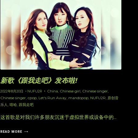
新歌《跟我走吧》发布啦!
China
,
Chinese girl
,
Chinese singer
,
2022年8月20日
NUFU2R
Chinese singer
,
cpop
,
Let's Run Away
,
mandopop
,
NUFU2R
,
原创音
乐人
,
嘻哈
,
跟我走吧
这首歌是对我们许多朋友沉迷于虚拟世界或设备中的...
READ MORE