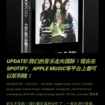
UPDATE! 我们的音乐走向国际！现在在
SPOTIFY、APPLE MUSIC等平台上都可
以听到啦！
Amazon
,
Apple Music
,
China
,
Chinese
2024年1月11日
NUFU2R
song
,
cpop
,
Dance music
,
Facebook
,
instagram
,
into the future
,
mandopop
,
NUFU2R
,
original song
,
Spotify
,
Tik Tok
,
youtube
,
爱未来
好久不见啦！我们最近真的太忙了，一直在进行常规...