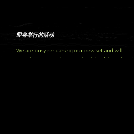
即将举行的活动
We are busy rehearsing our new set and will
post show schedule soon! Check back here for
live streaming coming soon!