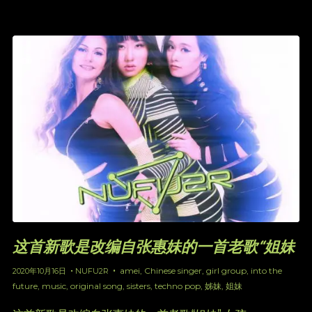
这首新歌是改编自张惠妹的一首老歌“姐妹
amei
,
Chinese singer
,
girl group
,
into the
2020年10月16日
NUFU2R
future
,
music
,
original song
,
sisters
,
techno pop
,
姊妹
,
姐妹