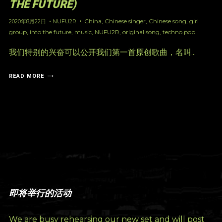
THE FUTURE)
China
,
Chinese singer
,
Chinese song
,
girl
2020年8月22日
NUFU2R
group
,
into the future
,
music
,
NUFU2R
,
original song
,
techno pop
我们特别的兴奋可以公开我们第一首原创歌曲，名叫...
READ MORE
即将举行的活动
We are busy rehearsing our new set and will post