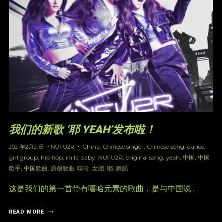
我们的新歌 ‘耶 YEAH’发布啦！
China
,
Chinese singer
,
Chinese song
,
dance
,
2021年2月21日
NUFU2R
girl group
,
hip hop
,
mila baby
,
NUFU2R
,
original song
,
yeah
,
中国
,
中国
歌手
,
中国歌曲
,
原创歌曲
,
嘻哈
,
女团
,
耶
,
舞蹈
这是我们的第一首带有嘻哈元素的歌曲，是与中国说...
READ MORE