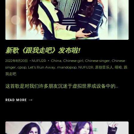
新歌《跟我走吧》发布啦!
China
,
Chinese girl
,
Chinese singer
,
Chinese
2022年8月20日
NUFU2R
singer
,
cpop
,
Let's Run Away
,
mandopop
,
NUFU2R
,
原创音乐人
,
嘻哈
,
跟
我走吧
这首歌是对我们许多朋友沉迷于虚拟世界或设备中的...
READ MORE