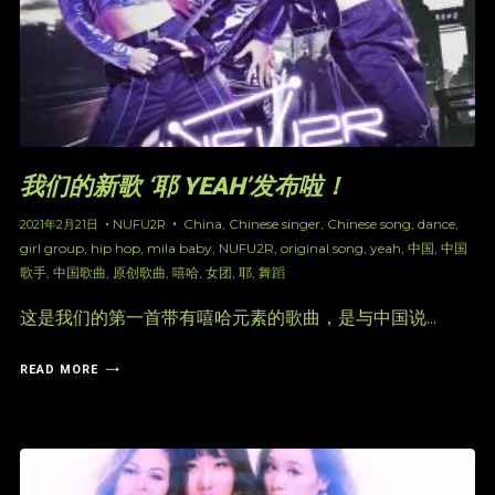
我们的新歌 ‘耶 YEAH’发布啦！
China
,
Chinese singer
,
Chinese song
,
dance
,
2021年2月21日
NUFU2R
girl group
,
hip hop
,
mila baby
,
NUFU2R
,
original song
,
yeah
,
中国
,
中国
歌手
,
中国歌曲
,
原创歌曲
,
嘻哈
,
女团
,
耶
,
舞蹈
这是我们的第一首带有嘻哈元素的歌曲，是与中国说...
READ MORE