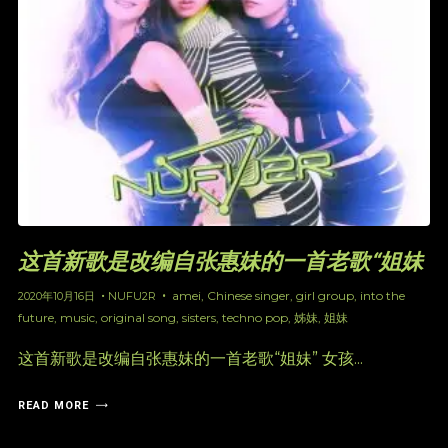
这首新歌是改编自张惠妹的一首老歌“姐妹
amei
,
Chinese singer
,
girl group
,
into the
2020年10月16日
NUFU2R
future
,
music
,
original song
,
sisters
,
techno pop
,
姊妹
,
姐妹
这首新歌是改编自张惠妹的一首老歌“姐妹” 女孩...
READ MORE