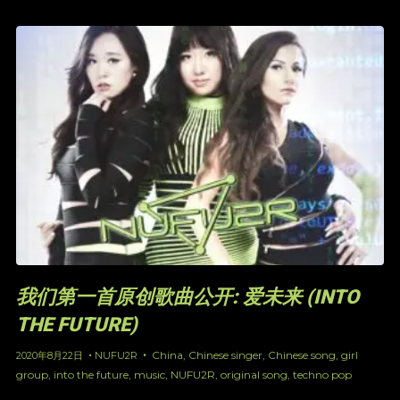
我们第一首原创歌曲公开: 爱未来 (INTO
THE FUTURE)
China
,
Chinese singer
,
Chinese song
,
girl
2020年8月22日
NUFU2R
group
,
into the future
,
music
,
NUFU2R
,
original song
,
techno pop