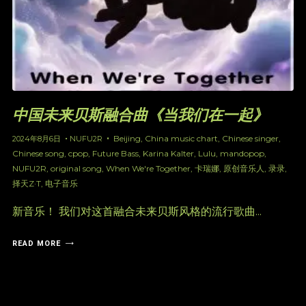
中国未来贝斯融合曲《当我们在一起》
Beijing
,
China music chart
,
Chinese singer
,
2024年8月6日
NUFU2R
Chinese song
,
cpop
,
Future Bass
,
Karina Kalter
,
Lulu
,
mandopop
,
NUFU2R
,
original song
,
When We're Together
,
卡瑞娜
,
原创音乐人
,
录录
,
择天Z·T
,
电子音乐
新音乐！ 我们对这首融合未来贝斯风格的流行歌曲...
READ MORE