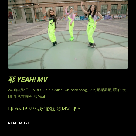
耶 YEAH! MV
China
,
Chinese song
,
MV
,
动感舞动
,
嘻哈
,
女
2021年3月3日
NUFU2R
团
,
生活有嘻哈
,
耶 Yeah!
耶 Yeah! MV 我们的新歌MV, 耶 Y...
READ MORE