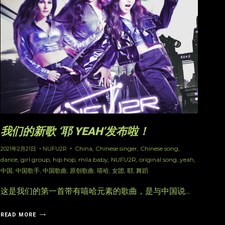
我们的新歌 ‘耶 YEAH’发布啦！
China
,
Chinese singer
,
Chinese song
,
2021年2月21日
NUFU2R
dance
,
girl group
,
hip hop
,
mila baby
,
NUFU2R
,
original song
,
yeah
,
中国
,
中国歌手
,
中国歌曲
,
原创歌曲
,
嘻哈
,
女团
,
耶
,
舞蹈
这是我们的第一首带有嘻哈元素的歌曲，是与中国说...
READ MORE