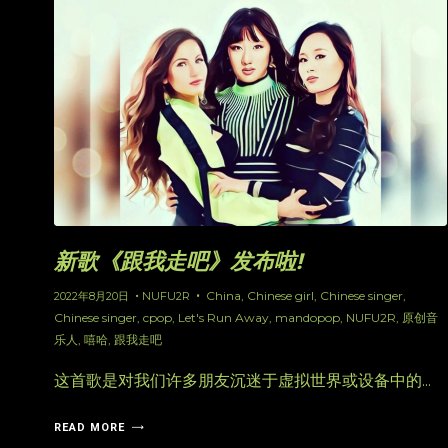
新歌《跟我走吧》发布啦!
China
,
Chinese girl
,
Chinese singer
,
2022年8月20日
NUFU2R
Chinese singer
,
cpop
,
Let's Run Away
,
mandopop
,
NUFU2R
,
原创音
乐人
,
嘻哈
,
跟我走吧
这首歌是对我们许多朋友沉迷于虚拟世界或设备中的...
READ MORE