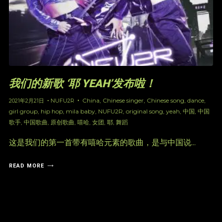
我们的新歌 ‘耶 YEAH’发布啦！
China
,
Chinese singer
,
Chinese song
,
dance
,
2021年2月21日
NUFU2R
girl group
,
hip hop
,
mila baby
,
NUFU2R
,
original song
,
yeah
,
中国
,
中国
歌手
,
中国歌曲
,
原创歌曲
,
嘻哈
,
女团
,
耶
,
舞蹈
这是我们的第一首带有嘻哈元素的歌曲，是与中国说...
READ MORE