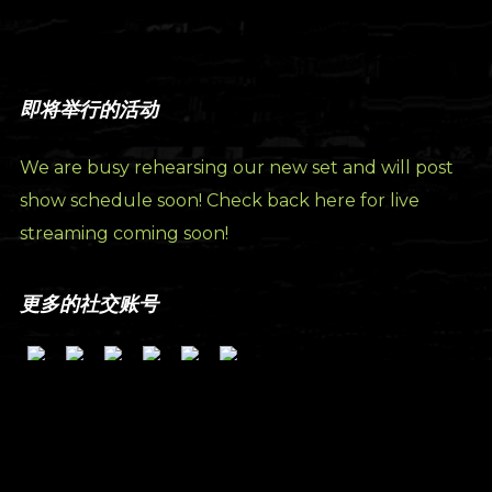
即将举行的活动
We are busy rehearsing our new set and will post
show schedule soon! Check back here for live
streaming coming soon!
更多的社交账号
订阅我们