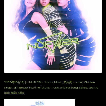
2020年10月16日
NUFU2R
Audio
,
Music
,
未分类
amei
,
Chinese
singer
,
girl group
,
into the future
,
music
,
original song
,
sisters
,
techno
pop
,
姊妹
,
姐妹