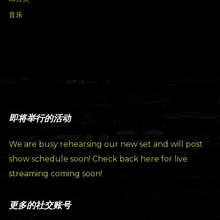
音乐
即将举行的活动
We are busy rehearsing our new set and will post
show schedule soon! Check back here for live
streaming coming soon!
更多的社交账号