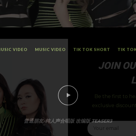
USIC VIDEO
MUSIC VIDEO
TIK TOK SHORT
TIK TO
JOIN OU
L
Be the first to h
exclusive discount
普通朋友-纯人声合唱版 改编版 TEASER3