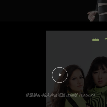
ALL
M
普通朋友-纯人声合唱版 改编版 TEASER4