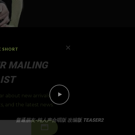
K SHORT
R MAILING
IST
ear about new arrivals,
s, and the latest news.
普通朋友-纯人声合唱版 改编版 TEASER2