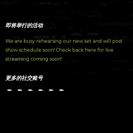
即将举行的活动
We are busy rehearsing our new set and will post
show schedule soon! Check back here for live
streaming coming soon!
更多的社交账号
订阅我们