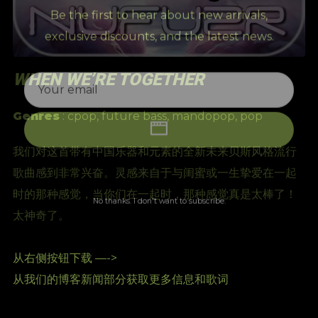
Be the first to hear about new arrivals,
exclusive discounts, and the latest news.
WHEN WE’RE TOGETHER
Genres
:
cpop
,
future bass
,
mandopop
,
pop
我们对这首带有中国乐器和元素的全新未来贝斯风格流行
歌曲感到非常兴奋。灵感来自于与闺蜜或一生挚爱在一起
时的那种感觉，当你们在一起时，那种感觉真是太棒了！
No thanks. I don't want to subscribe.
太神奇了。
从右侧按钮下载 —->
从我们的博客新闻部分获取更多信息和歌词